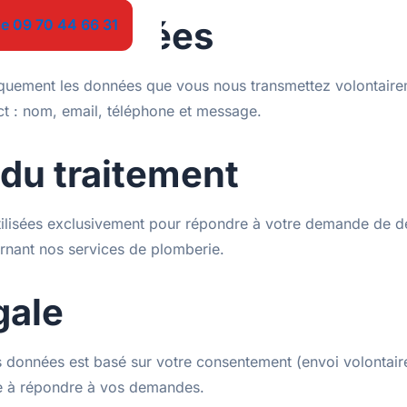
 collectées
le 09 70 44 66 31
quement les données que vous nous transmettez volontairem
ct : nom, email, téléphone et message.
 du traitement
ilisées exclusivement pour répondre à votre demande de d
rnant nos services de plomberie.
gale
s données est basé sur votre consentement (envoi volontaire
ime à répondre à vos demandes.