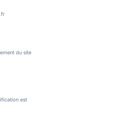
fr
nement du site
fication est