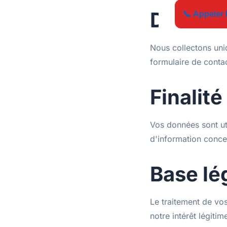
Données
📞 Appeler 
Nous collectons uni
formulaire de conta
Finalité
Vos données sont ut
d'information conce
Base lé
Le traitement de vo
notre intérêt légit