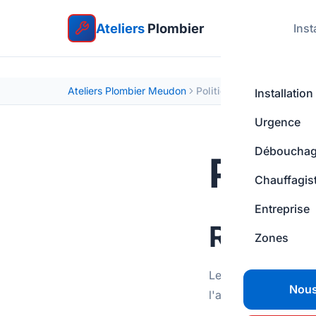
Ateliers
Plombier
Inst
Ateliers Plombier Meudon
Politique de confidentiali
Installation
Urgence
Déboucha
Polit
Chauffagis
Entreprise
Respons
Zones
Le responsable du t
Nous
l'adresse email con