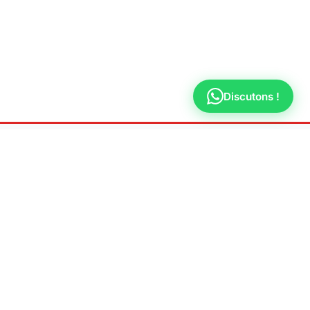
Discutons !
LÉGAL
TERVENTION
Mentions légales
n
Politique de
t
confidentialité
es-Moulineaux
e
ne-Billancourt